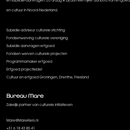
en subsidie-aanvragen. Zo draag ik bij aan een rijker aanbod van erfgoed
en cultuur in Noord-Nederland.
Subsidie-adviseur culturele stichting
Fondsenwerving culturele vereniging
Subsidie aanvragen erfgoed
Fondsen werven culturele projecten
Programmamaker erfgoed
Erfgoed projectleider
Cultuur en erfgoed Groningen, Drenthe, Friesland
Bureau
Mare
Zakelijk partner van culturele initiatieven
Mare@MareKiers.nl
+31 6 18 43 85 41