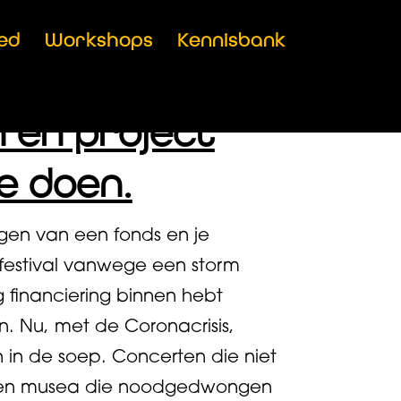
ed
Workshops
Kennisbank
 en project
je doen.
egen van een fonds en je
 festival vanwege een storm
 financiering binnen hebt
en. Nu, met de Coronacrisis,
n in de soep. Concerten die niet
st en musea die noodgedwongen