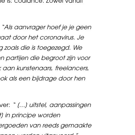
e is: coulance. Zowel vanuit
:
“Als aanvrager hoef je je geen
gaat door het coronavirus. Je
 zoals die is toegezegd. We
 partijen die begroot zijn voor
 aan kunstenaars, freelancers,
ok als een bijdrage door hen
over:
“ […] uitstel, aanpassingen
t] in principe worden
vergoeden van reeds gemaakte