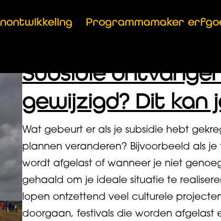
anontwikkeling
Programmamaker erfgo
Subsidie ontvangen
gewijzigd? Dit kan 
Wat gebeurt er als je subsidie hebt gekr
plannen veranderen? Bijvoorbeeld als je
wordt afgelast of wanneer je niet genoeg
gehaald om je ideale situatie te realiser
lopen ontzettend veel culturele projecte
doorgaan, festivals die worden afgela