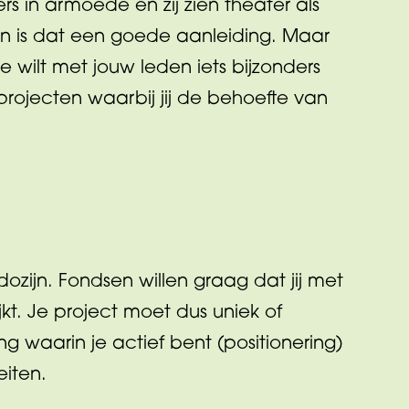
 in armoede en zij zien theater als
an is dat een goede aanleiding. Maar
je wilt met jouw leden iets bijzonders
projecten waarbij jij de behoefte van
dozijn. Fondsen willen graag dat jij met
jkt. Je project moet dus uniek of
g waarin je actief bent (positionering)
eiten.